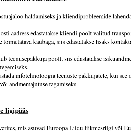
stuajaloo haldamiseks ja kliendiprobleemide lahend
osti aadress edastatakse kliendi poolt valitud transp
e toimetatava kaubaga, siis edastatakse lisaks kontak
b teenusepakkuja poolt, siis edastatakse isikuandm
tegemiseks.
tada infotehnoloogia teenuste pakkujatele, kui see o
 või andmemajutuse tagamiseks.
e ligipääs
erites, mis asuvad Euroopa Liidu liikmesriigi või E