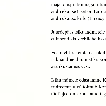
majanduspiirkonnaga liitunu
andmekaitse taset on Euroo
andmekaitse kilbi (Privacy 
Juurdepääs isikuandmetele 
et lahendada veebilehe kas
Veebileht rakendab asjakohas
isikuandmeid juhusliku või
avalikustamise eest.
Isikuandmete edastamine Ko
andmemajutus) toimub Korst
töötlejad on kohustatud ta