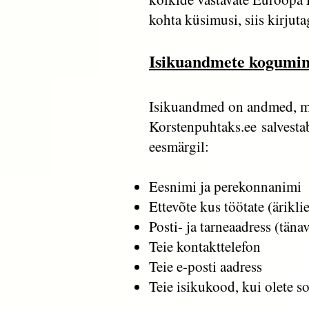
kohta küsimusi, siis kirju
Isikuandmete kogumin
Isikuandmed on andmed, mi
Korstenpuhtaks.ee salvestab
eesmärgil:
Eesnimi ja perekonnanimi
Ettevõte kus töötate (ärikli
Posti- ja tarneaadress (tänav
Teie kontakttelefon
Teie e-posti aadress
Teie isikukood, kui olete 