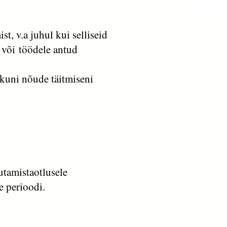
, v.a juhul kui selliseid
 või töödele antud
 kuni nõude täitmiseni
utamistaotlusele
e perioodi.