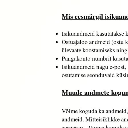
Mis eesmärgil isikuan
Isikuandmeid kasutatakse 
Ostuajaloo andmeid (ostu k
ülevaate koostamiseks ning
Pangakonto numbrit kasuta
Isikuandmeid nagu e-post, t
osutamise seonduvaid küsi
Muude andmete kogu
Võime koguda ka andmeid, m
andmeid. Mitteisiklikke an
eesmärgil. Võime koguda and