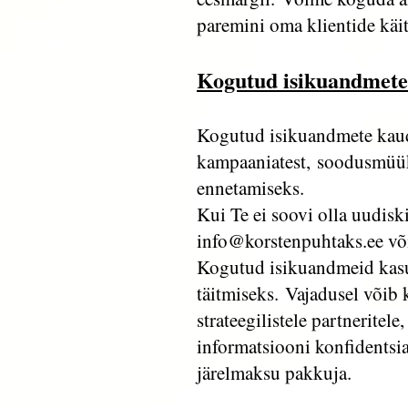
paremini oma klientide kä
Kogutud isikuandmete
Kogutud isikuandmete kaudu
kampaaniatest, soodusmüüki
ennetamiseks.
Kui Te ei soovi olla uudiski
info@korstenpuhtaks.ee
või
Kogutud isikuandmeid kasu
täitmiseks.
Vajadusel võib 
strateegilistele partnerite
informatsiooni konfidentsia
järelmaksu pakkuja.