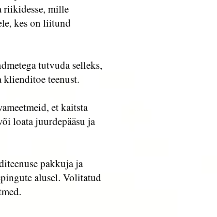
riikidesse, mille
e, kes on liitund
ndmetega tutvuda selleks,
 klienditoe teenust.
rvameetmeid, et kaitsta
õi loata juurdepääsu ja
diteenuse pakkuja ja
ingute alusel. Volitatud
tmed.