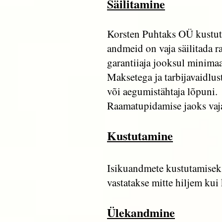
Säilitamine
Korsten Puhtaks OÜ kustutab
andmeid on vaja säilitada r
garantiiaja jooksul minimaa
Maksetega ja tarbijavaidlus
või aegumistähtaja lõpuni.
Raamatupidamise jaoks vajal
Kustutamine
Isikuandmete kustutamiseks 
vastatakse mitte hiljem kui
Ülekandmine