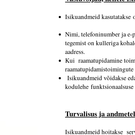
Isikuandmeid kasutatakse o
Nimi, telefoninumber ja e-p
tegemist on kulleriga kohal
aadress.
Kui raamatupidamine toimu
raamatupidamistoimingute 
Isikuandmeid võidakse edas
kodulehe funktsionaalsuse
Turvalisus ja andmetel
Isikuandmeid hoitakse serv