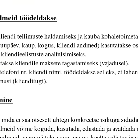
dmeid töödeldakse
kliendi tellimuste haldamiseks ja kauba kohaletoim
uupäev, kaup, kogus, kliendi andmed) kasutatakse os
 kliendieelistuste analüüsimiseks.
takse kliendile maksete tagastamiseks (vajadusel).
elefoni nr, kliendi nimi, töödeldakse selleks, et lah
musi (klienditugi).
mine
ida ei saa otseselt ühtegi konkreetse isikuga siduda
dmeid võime koguda, kasutada, edastada ja avaldada 
meid, nagu näiteks sugu, vanus, keelte eelistus ja a