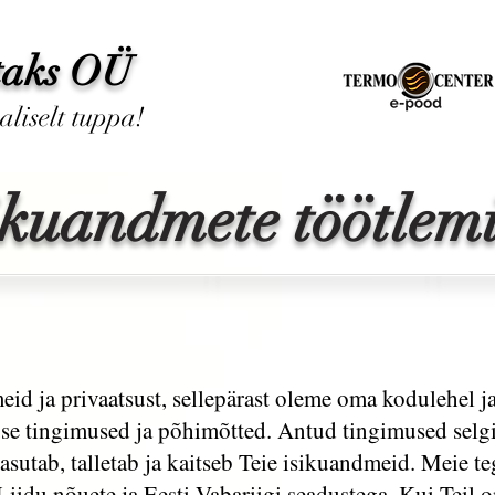
taks OÜ
aliselt tuppa!
ikuandmete töötlem
d ja privaatsust, sellepärast oleme oma kodulehel ja 
se tingimused ja põhimõtted. Antud tingimused selgi
sutab, talletab ja kaitseb Teie isikuandmeid. Meie t
iidu nõuete ja Eesti Vabariigi seadustega. Kui Teil 