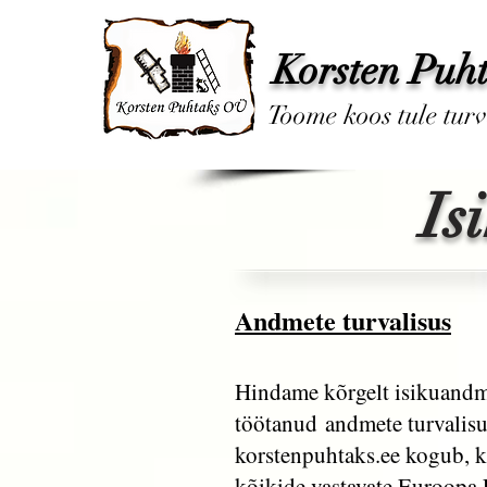
Korsten Puh
Toome koos tule turv
Is
Andmete turvalisus
Hindame kõrgelt isikuandmei
töötanud andmete turvalisu
korstenpuhtaks.ee kogub, ka
kõikide vastavate Euroopa L