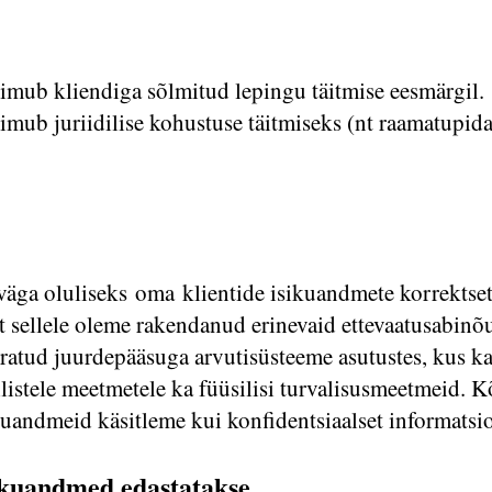
imub kliendiga sõlmitud lepingu täitmise eesmärgil.
mub juriidilise kohustuse täitmiseks (nt raamatupida
ga oluliseks oma klientide isikuandmete korrektset 
lt sellele oleme rakendanud erinevaid ettevaatusabinõ
ratud juurdepääsuga arvutisüsteeme asutustes, kus ka
nilistele meetmetele ka füüsilisi turvalisusmeetmeid. 
kuandmeid käsitleme kui konfidentsiaalset informatsi
sikuandmed edastatakse