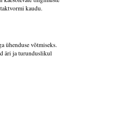
ontaktvormi kaudu
.
ga ühenduse võtmiseks.
d äri ja turunduslikul