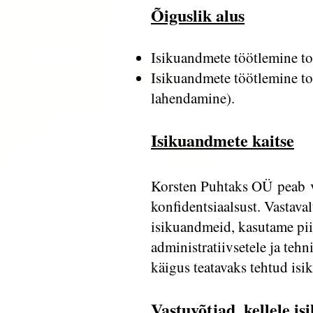
Õiguslik alus
Isikuandmete töötlemine to
Isikuandmete töötlemine toi
lahendamine).
Isikuandmete kaitse
Korsten Puhtaks OÜ peab vä
konfidentsiaalsust. Vastava
isikuandmeid, kasutame pii
administratiivsetele ja teh
käigus teatavaks tehtud isi
Vastuvõtjad, kellele i