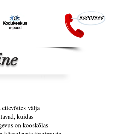
ine
ettevõttes välja
tavad, kuidas
egevus on kooskõlas
on käesolevate tingimuste