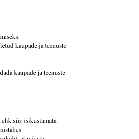
etamiseks.
tetud kaupade ja teenuste
endada kaupade ja teenuste
 ehk siis isikustamata
mistahes
sukoht, et mõista