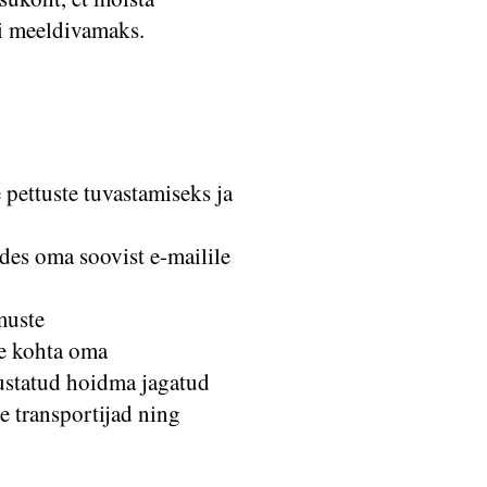
gi meeldivamaks.
pettuste tuvastamiseks ja
ades oma soovist e-mailile
muste
te kohta oma
hustatud hoidma jagatud
e transportijad ning