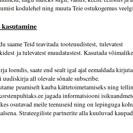
itumist kodulehel ning muuta Teie ostukogemus veel
 kasutamine
 saame Teid teavitada tooteuudistest, tulevatest
dest ja tulevatest muudatustest. Kasutada võimalike 
rja loendis, saate end sealt igal ajal eemaldada kirjut
 uudiskirja all olevale sõnale subscribe.
tame peamiselt kauba kättetoimetamiseks ning telli
korstenpuhtaks.ee jagada informatsiooni isikuandme
le, kes osutavad meile teenuseid ning on lepinguga ko
alsena. Strateegiliste partnerite alla kuuluvad kaupad