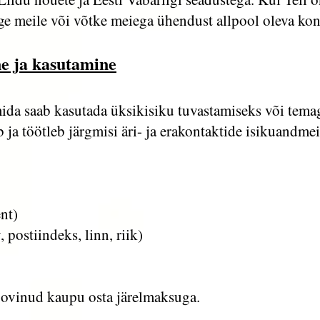
tage meile või võtke meiega ühendust allpool oleva k
e ja kasutamine
da saab kasutada üksikisiku tuvastamiseks või tema
 ja töötleb järgmisi äri- ja erakontaktide isikuandmei
ent)
, postiindeks, linn, riik)
soovinud kaupu osta järelmaksuga.