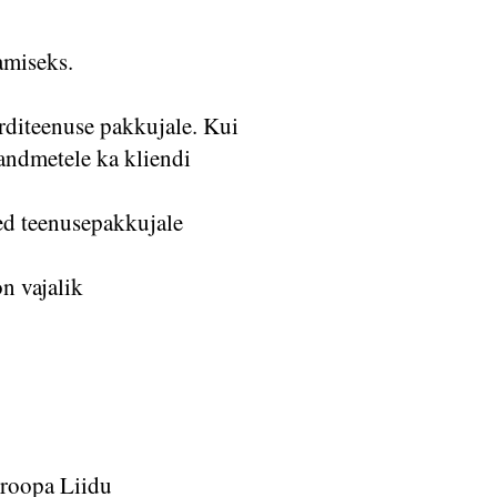
amiseks.
orditeenuse pakkujale. Kui
tandmetele ka kliendi
ed teenusepakkujale
n vajalik
uroopa Liidu