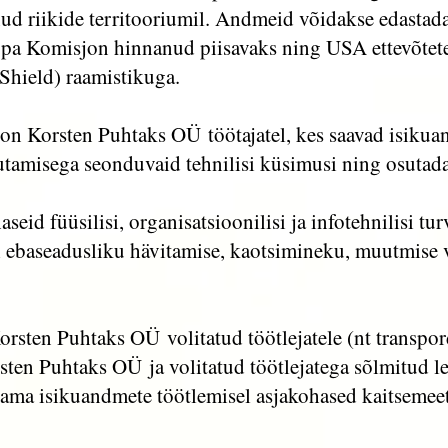
d riikide territooriumil. Andmeid võidakse edastada 
pa Komisjon hinnanud piisavaks ning USA ettevõtetel
Shield) raamistikuga.
on Korsten Puhtaks OÜ töötajatel, kes saavad isikua
utamisega seonduvaid tehnilisi küsimusi ning osutada
eid füüsilisi, organisatsioonilisi ja infotehnilisi tu
 ebaseadusliku hävitamise, kaotsimineku, muutmise v
rsten Puhtaks OÜ volitatud töötlejatele (nt transpor
en Puhtaks OÜ ja volitatud töötlejatega sõlmitud lep
gama isikuandmete töötlemisel asjakohased kaitsemee