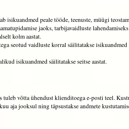
 isikuandmed peale tööde, teenuste, müügi teostamist
aamatupidamise jaoks, tarbijavaidluste lahendamiseks
lselt kolm aastat.
tega seotud vaidluste korral säilitatakse isikuandmed
ikud isikuandmed säilitatakse seitse aastat.
tuleb võtta ühendust klienditoega e-posti teel. Kust
 kuu aja jooksul ning täpsustakse andmete kustutamis