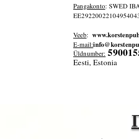
Pangakonto
: SWED IB
EE2922002210495404
www.korstenpuh
Veeb
:
info@korstenpu
E-mail:
590015
Üldnumber:
Eesti, Estonia