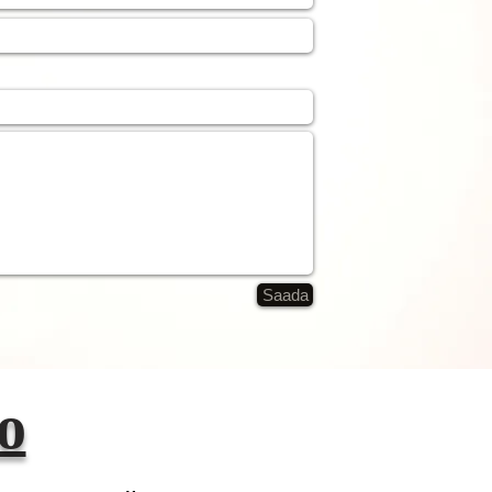
Saada
о