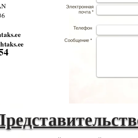
AN
Электронная
почта *
36
Телефон
taks.ee
Сообщение *
htaks.ee
54
Представительств