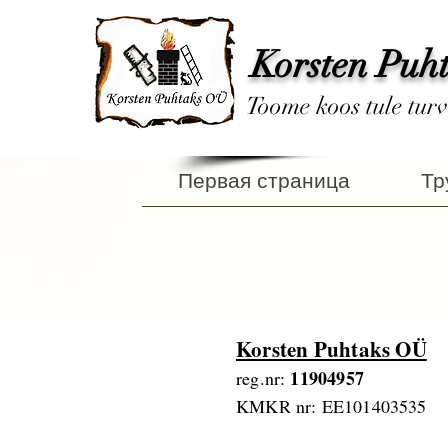
Korsten Puh
Toome koos tule turv
Первая страница
Тр
Korsten Puhtaks OÜ
11904957
reg.nr:
KMKR nr: EE101403535