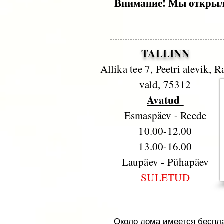
Внимание! Мы открыли
TALLINN
Allika tee 7, Peetri alevik, R
vald, 75312
Avatud
Esmaspäev - Reede
10.00-12.00
13.00-16.00
Laupäev - Pühapäev
SULETUD
Около дома имеется беспла