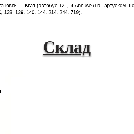
новки — Krati (автобус 121) и Annuse (на Тартуском шо
, 138, 139, 140, 144, 214, 244, 719).
Склад
я
о