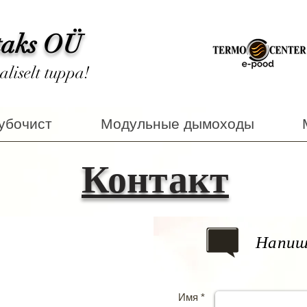
taks OÜ
aliselt tuppa!
убочист
Модульные дымоходы
Контакт
Напиш
Имя *