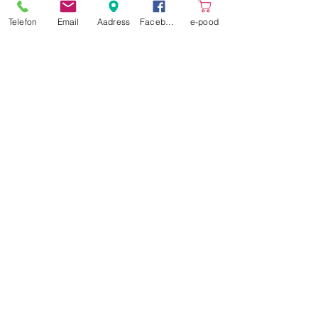
Telefon
Email
Aadress
Facebook
e-pood
Ahja Moodulahi OÜ
Moodulahjude tootja.
Kamin ja Pliit OÜ
Valmis küttekollete müük.
Saunakaubad.